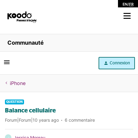
EN
/
FR
Magasiner
Communauté
Libre service
Connexion
Aide
iPhone
QUESTION
Balance cellulaire
Forum|Forum|10 years ago
6 commentaire
Jessica Moreau
J