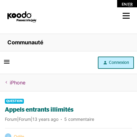
EN
/
FR
Magasiner
Communauté
Libre service
Connexion
Aide
iPhone
QUESTION
Appels entrants illimités
Forum|Forum|13 years ago
5 commentaire
Odile
O