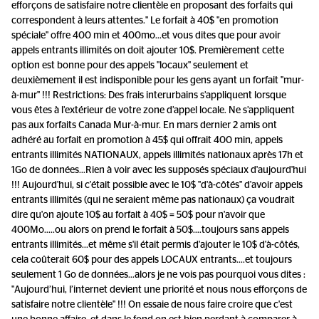
efforçons de satisfaire notre clientèle en proposant des forfaits qui
correspondent à leurs attentes." Le forfait à 40$ "en promotion
spéciale" offre 400 min et 400mo...et vous dites que pour avoir
appels entrants illimités on doit ajouter 10$. Premièrement cette
option est bonne pour des appels "locaux" seulement et
deuxièmement il est indisponible pour les gens ayant un forfait "mur-
à-mur" !!! Restrictions: Des frais interurbains s’appliquent lorsque
vous êtes à l’extérieur de votre zone d’appel locale. Ne s’appliquent
pas aux forfaits Canada Mur-à-mur. En mars dernier 2 amis ont
adhéré au forfait en promotion à 45$ qui offrait 400 min, appels
entrants illimités NATIONAUX, appels illimités nationaux après 17h et
1Go de données...Rien à voir avec les supposés spéciaux d'aujourd'hui
!!! Aujourd'hui, si c'était possible avec le 10$ "d'à-côtés" d'avoir appels
entrants illimités (qui ne seraient même pas nationaux) ça voudrait
dire qu'on ajoute 10$ au forfait à 40$ = 50$ pour n'avoir que
400Mo.....ou alors on prend le forfait à 50$....toujours sans appels
entrants illimités...et même s'il était permis d'ajouter le 10$ d'à-côtés,
cela coûterait 60$ pour des appels LOCAUX entrants....et toujours
seulement 1 Go de données...alors je ne vois pas pourquoi vous dites :
"Aujourd’hui, l’internet devient une priorité et nous nous efforçons de
satisfaire notre clientèle" !!! On essaie de nous faire croire que c'est