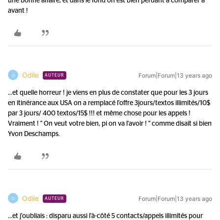
une bonne affaire, et dans le fond on est bien perdant à comparer à
avant !
Odile
Forum|Forum|13 years ago
O
AUTEUR
...et quelle horreur ! je viens en plus de constater que pour les 3 jours
en itinérance aux USA on a remplacé l'offre 3jours/textos illimités/10$
par 3 jours/ 400 textos/15$ !!! et même chose pour les appels !
Vraiment ! " On veut votre bien, pi on va l'avoir ! " comme disait si bien
Yvon Deschamps.
Odile
Forum|Forum|13 years ago
O
AUTEUR
...et j'oubliais : disparu aussi l'à-côté 5 contacts/appels illimités pour