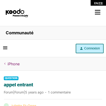
EN
/
FR
Magasiner
Communauté
Libre service
Connexion
Aide
iPhone
QUESTION
appel entrant
Forum|Forum|5 years ago
1 commentaire
Juliette St-Onge
J