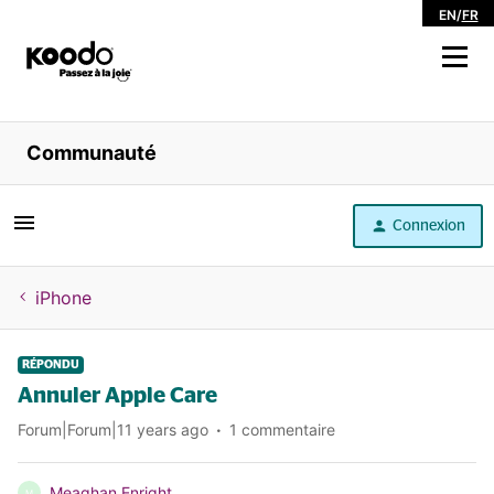
EN
/
FR
Magasiner
Communauté
Libre service
Connexion
Aide
iPhone
RÉPONDU
Annuler Apple Care
Forum|Forum|11 years ago
1 commentaire
Meaghan Enright
M