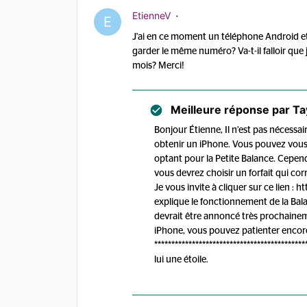
EtienneV
E
J'ai en ce moment un téléphone Android et 
garder le même numéro? Va-t-il falloir que j
mois? Merci!
Meilleure réponse par
Ta
Bonjour Étienne, Il n’est pas nécess
obtenir un iPhone. Vous pouvez vous 
optant pour la Petite Balance. Cepen
vous devrez choisir un forfait qui c
Je vous invite à cliquer sur ce lien 
explique le fonctionnement de la Ba
devrait être annoncé très prochaineme
iPhone, vous pouvez patienter encore
****************************************
lui une étoile.