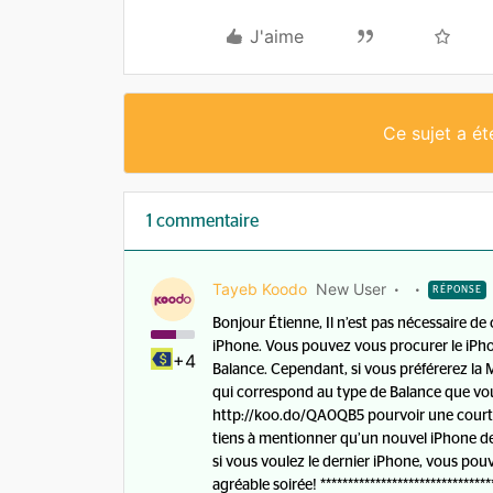
J'aime
Ce sujet a é
1 commentaire
Tayeb Koodo
New User
RÉPONSE
Bonjour Étienne, Il n’est pas nécessaire d
iPhone. Vous pouvez vous procurer le iPhon
+4
Balance. Cependant, si vous préférerez la 
qui correspond au type de Balance que vous 
http://koo.do/QA0QB5 pourvoir une courte
tiens à mentionner qu’un nouvel iPhone de
si vous voulez le dernier iPhone, vous pou
agréable soirée! *****************************