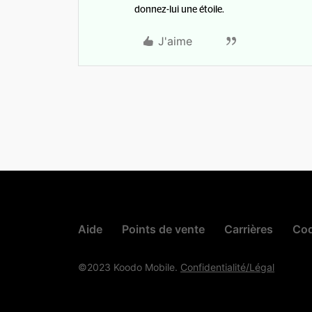
donnez-lui une étoile.
J'aime
Aide
Points de vente
Carrières
Cod
©2023 Koodo Mobile.
Confidentialité/Légal