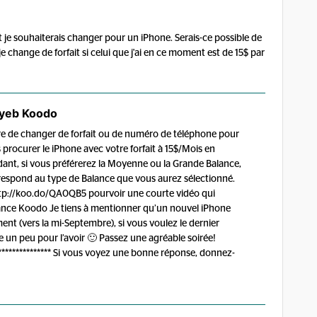
je souhaiterais changer pour un iPhone. Serais-ce possible de
e change de forfait si celui que j'ai en ce moment est de 15$ par
yeb Koodo
aire de changer de forfait ou de numéro de téléphone pour
procurer le iPhone avec votre forfait à 15$/Mois en
dant, si vous préférerez la Moyenne ou la Grande Balance,
orrespond au type de Balance que vous aurez sélectionné.
: http://koo.do/QA0QB5 pourvoir une courte vidéo qui
lance Koodo Je tiens à mentionner qu’un nouvel iPhone
nt (vers la mi-Septembre), si vous voulez le dernier
 un peu pour l’avoir 🙂 Passez une agréable soirée!
******************* Si vous voyez une bonne réponse, donnez-