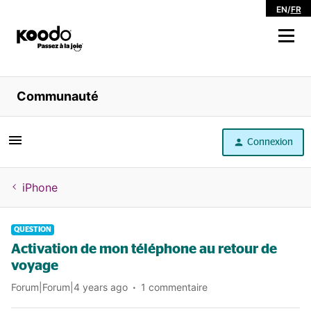
EN
/
FR
Magasiner
Communauté
Libre service
Connexion
Aide
iPhone
QUESTION
Activation de mon téléphone au retour de
voyage
Forum|Forum|4 years ago
1 commentaire