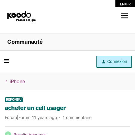
EN
/
FR
Magasiner
Communauté
Libre service
Connexion
Aide
iPhone
RÉPONDU
acheter un cell usager
Forum|Forum|11 years ago
1 commentaire
Rosalie beauvais
R