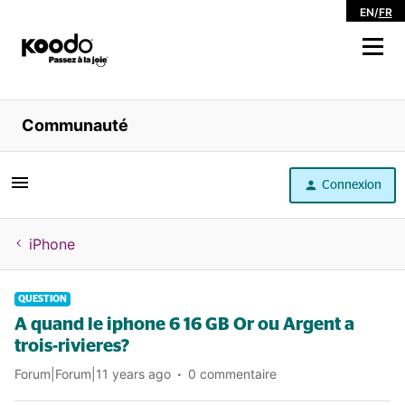
EN
/
FR
Magasiner
Communauté
Libre service
Connexion
Aide
iPhone
QUESTION
A quand le iphone 6 16 GB Or ou Argent a
trois-rivieres?
Forum|Forum|11 years ago
0 commentaire