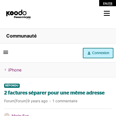
EN
/
FR
Magasiner
Communauté
Libre service
Connexion
Aide
iPhone
RÉPONDU
2 factures séparer pour une même adresse
Forum|Forum|9 years ago
1 commentaire
Marie-Eve
M