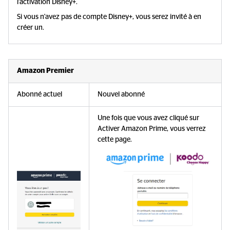
l'activation Disney+.
Si vous n'avez pas de compte Disney+, vous serez invité à en
créer un.
Amazon Premier
Abonné actuel
Nouvel abonné
Une fois que vous avez cliqué sur
Activer Amazon Prime, vous verrez
cette page.