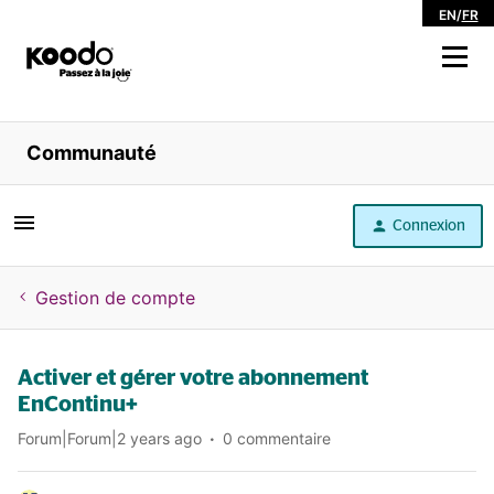
EN
/
FR
Magasiner
Communauté
Libre service
Connexion
Aide
Gestion de compte
Activer et gérer votre abonnement
EnContinu+
Forum|Forum|2 years ago
0 commentaire