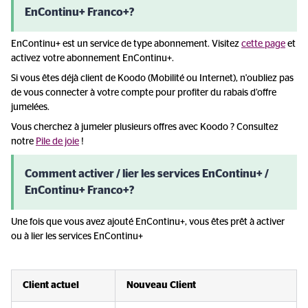
EnContinu+ Franco+?
EnContinu+ est un service de type abonnement. Visitez
cette page
et
activez votre abonnement EnContinu+.
Si vous êtes déjà client de Koodo (Mobilité ou Internet), n'oubliez pas
de vous connecter à votre compte pour profiter du rabais d’offre
jumelées.
Vous cherchez à jumeler plusieurs offres avec Koodo ? Consultez
notre
Pile de joie
!
Comment activer / lier les services EnContinu+ /
EnContinu+ Franco+?
Une fois que vous avez ajouté EnContinu+, vous êtes prêt à activer
ou à lier les services EnContinu+
Client actuel
Nouveau Client