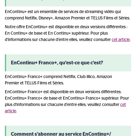
EnContinu+ est un ensemble de services de streaming vidéo qui
comprend Netlfix, Disney+, Amazon Premier et TELUS Films et Séries.
Notre offre EnContinu+ est disponible en deux versions différentes :
En Continu+ de base et En Continu+ supérieur. Pour plus
d'informations sur chacune d'entre elles, veuillez consulter
cet article
.
EnContinu+ Franco+, qu’est-ce que c’est?
EnContinu+ Franco+ comprend Netlfix, Club illico, Amazon
Premier et TELUS Films et Séries.
EnContinu+ Franco+ est disponible en deux versions différentes:
EnContinu+ Franco+ de base et EnContinu+ Franco+ supérieur. Pour
plus d'informations sur chacune d'entre elles, veuillez consulter
cet
article
.
Comment s’abonner au service EnContinu+/