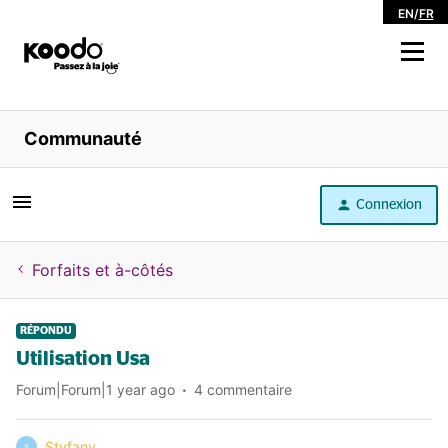
EN
/
FR
Magasiner
Communauté
Libre service
Connexion
Aide
Forfaits et à-côtés
RÉPONDU
Utilisation Usa
Forum|Forum|1 year ago
4 commentaire
Styfany
S