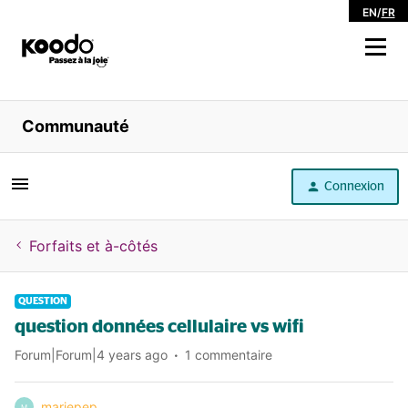
EN
/
FR
Magasiner
Communauté
Libre service
Connexion
Aide
Forfaits et à-côtés
QUESTION
question données cellulaire vs wifi
Forum|Forum|4 years ago
1 commentaire
mariepep
M