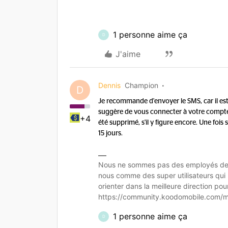
1 personne aime ça
D
J'aime
Dennis
Champion
D
Je recommande d'envoyer le SMS, car il est pl
suggère de vous connecter à votre compte K
+4
été supprimé, s'il y figure encore. Une foi
15 jours.
Nous ne sommes pas des employés de K
nous comme des super utilisateurs qui
orienter dans la meilleure direction po
https://community.koodomobile.com/
1 personne aime ça
D