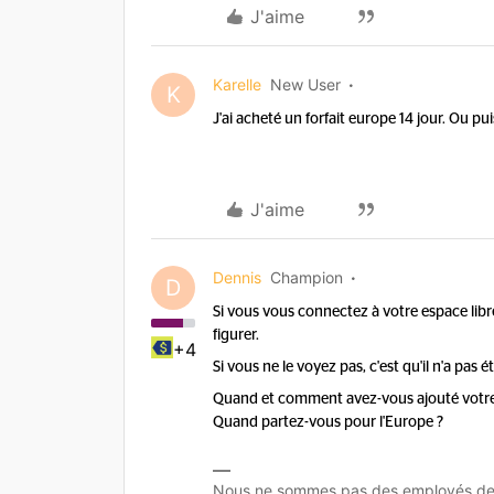
J'aime
Karelle
New User
K
J'ai acheté un forfait europe 14 jour. Ou puis
J'aime
Dennis
Champion
D
Si vous vous connectez à votre espace libre-
figurer.
+4
Si vous ne le voyez pas, c'est qu'il n'a pas ét
Quand et comment avez-vous ajouté votre 
Quand partez-vous pour l'Europe ?
Nous ne sommes pas des employés de K