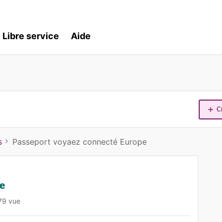
Libre service
Aide
C
s
Passeport voyaez connecté Europe
e
79 vue