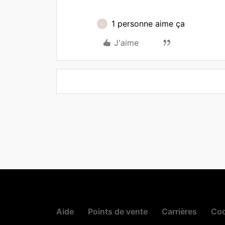
1 personne aime ça
L
J'aime
Aide
Points de vente
Carrières
Cod