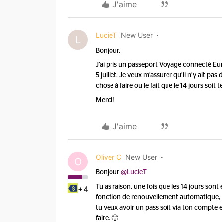
J'aime
LucieT
New User
L
Bonjour,
J’ai pris un passeport Voyage connecté Eur
5 juillet. Je veux m’assurer qu’il n’y ait p
chose à faire ou le fait que le 14 jours soi
Merci!
J'aime
Oliver C
New User
O
Bonjour ​
@LucieT
Tu as raison, une fois que les 14 jours sont
+4
fonction de renouvellement automatique, 
tu veux avoir un pass soit via ton compte e
faire. 🙂