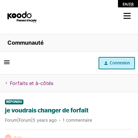
EN
/
FR
Magasiner
Communauté
Libre service
Connexion
Aide
Forfaits et à-côtés
RÉPONDU
je voudrais changer de forfait
Forum|Forum|5 years ago
1 commentaire
Soly
S