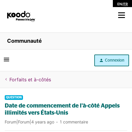
EN
/
FR
Magasiner
Communauté
Libre service
Connexion
Aide
Forfaits et à-côtés
QUESTION
Date de commencement de l'à-côté Appels
illimités vers États-Unis
Forum|Forum|4 years ago
1 commentaire