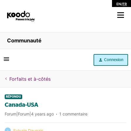
EN
/
FR
Magasiner
Communauté
Libre service
Connexion
Aide
Forfaits et à-côtés
RÉPONDU
Canada-USA
Forum|Forum|4 years ago
1 commentaire
Sylvain Daunais
S