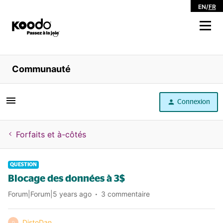
EN
/
FR
Magasiner
Communauté
Libre service
Connexion
Aide
Forfaits et à-côtés
QUESTION
Blocage des données à 3$
Forum|Forum|5 years ago
3 commentaire
DistoDan
D