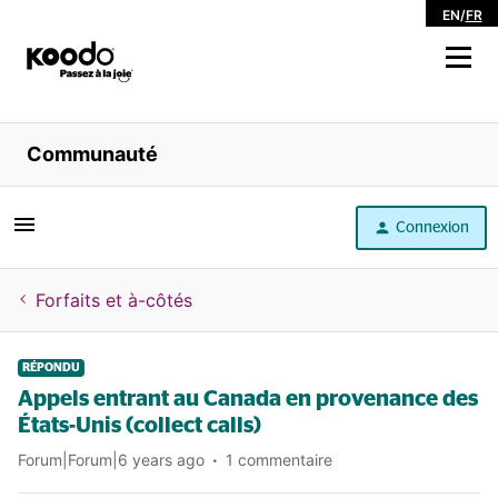
EN
/
FR
Magasiner
Communauté
Libre service
Connexion
Aide
Forfaits et à-côtés
RÉPONDU
Appels entrant au Canada en provenance des
États-Unis (collect calls)
Forum|Forum|6 years ago
1 commentaire