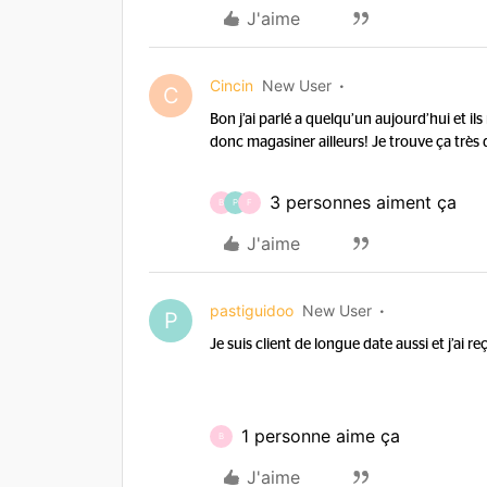
J'aime
Cincin
New User
C
Bon j’ai parlé a quelqu’un aujourd’hui et il
donc magasiner ailleurs! Je trouve ça trè
3 personnes aiment ça
B
P
F
J'aime
pastiguidoo
New User
P
Je suis client de longue date aussi et j’ai 
1 personne aime ça
B
J'aime