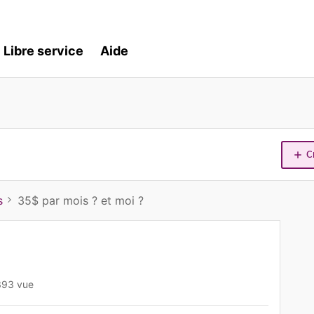
Libre service
Aide
C
s
35$ par mois ? et moi ?
393 vue