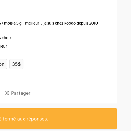
35$ / mois a 5 g meilleur , je suis chez koodo depuis 2010
es choix
lleur
on
35$
Partager
té fermé aux réponses.