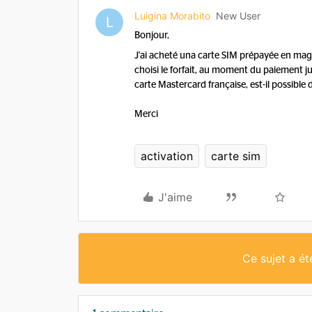
Luigina Morabito
New User
L
Bonjour,
J'ai acheté una carte SIM prépayée en magas
choisi le forfait, au moment du paiement j
carte Mastercard française, est-il possible 
Merci
activation
carte sim
J'aime
Ce sujet a é