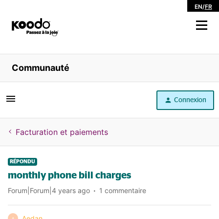
EN
/
FR
Magasiner
Communauté
Libre service
Connexion
Aide
Facturation et paiements
RÉPONDU
monthly phone bill charges
Forum|Forum|4 years ago
1 commentaire
Aedan
A