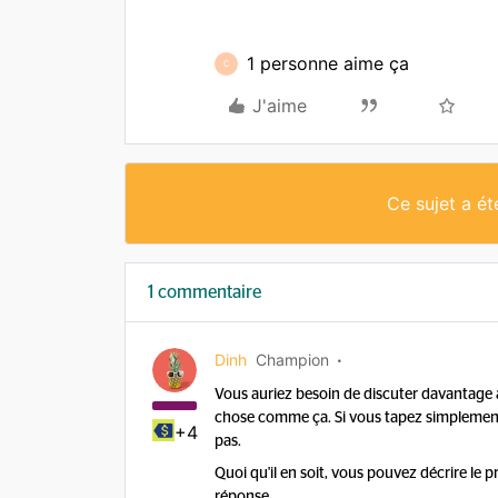
1 personne aime ça
C
J'aime
Ce sujet a é
1 commentaire
Dinh
Champion
Vous auriez besoin de discuter davantage av
chose comme ça. Si vous tapez simplement, 
+4
pas.
Quoi qu'il en soit, vous pouvez décrire le 
réponse.