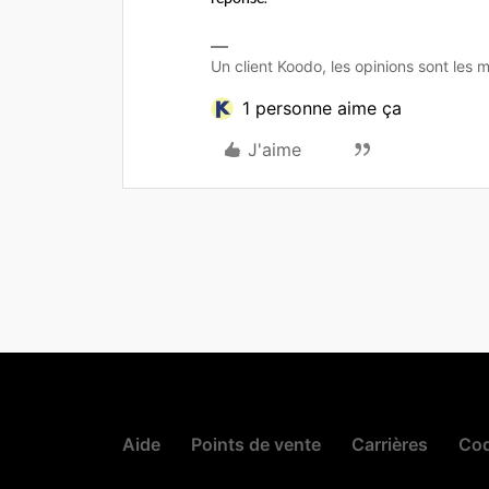
Un client Koodo, les opinions sont les m
1 personne aime ça
J'aime
Aide
Points de vente
Carrières
Cod