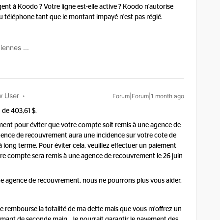
rgent à Koodo ? Votre ligne est-elle active ? Koodo n'autorise
 téléphone tant que le montant impayé n'est pas réglé.
iennes ...
 User
Forum|Forum|1 month ago
 de 403,61 $.
ment pour éviter que votre compte soit remis à une agence de
ence de recouvrement aura une incidence sur votre cote de
 long terme. Pour éviter cela, veuillez effectuer un paiement
otre compte sera remis à une agence de recouvrement le 26 juin
ne agence de recouvrement, nous ne pourrons plus vous aider.
 je rembourse la totalité de ma dette mais que vous m’offrez un
mant de seconde main . Je pourrait garantir le payement des