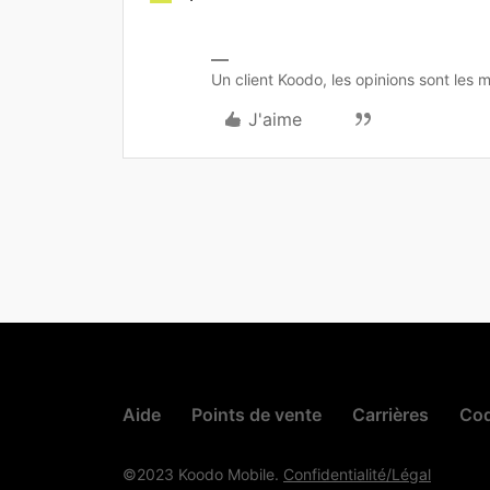
Un client Koodo, les opinions sont les m
J'aime
Aide
Points de vente
Carrières
Cod
©2023 Koodo Mobile.
Confidentialité/Légal