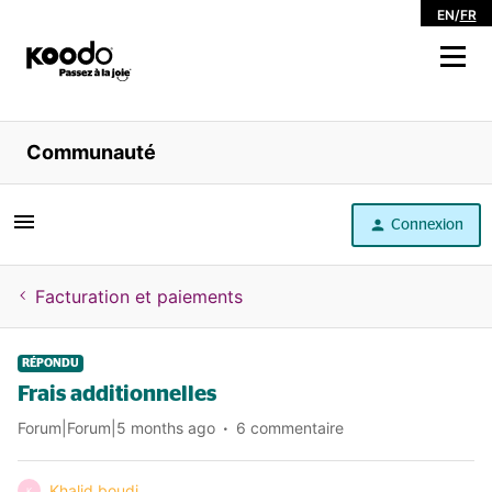
EN
/
FR
Magasiner
Communauté
Libre service
Connexion
Aide
Facturation et paiements
RÉPONDU
Frais additionnelles
Forum|Forum|5 months ago
6 commentaire
Khalid boudi
K