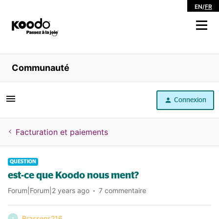
EN
/
FR
Magasiner
Communauté
Libre service
Connexion
Aide
Facturation et paiements
QUESTION
est-ce que Koodo nous ment?
Forum|Forum|2 years ago
7 commentaire
Brassens216
B