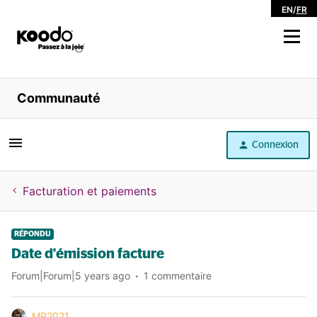
EN
/
FR
Magasiner
Communauté
Libre service
Connexion
Aide
Facturation et paiements
RÉPONDU
Date d'émission facture
Forum|Forum|5 years ago
1 commentaire
MP2021