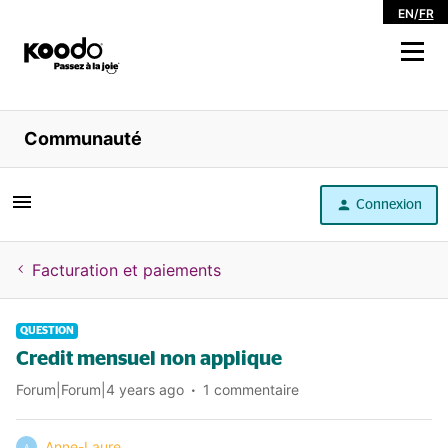
EN
/
FR
Magasiner
Communauté
Libre service
Connexion
Aide
Facturation et paiements
QUESTION
Credit mensuel non applique
Forum|Forum|4 years ago
1 commentaire
Anne-Laure
A