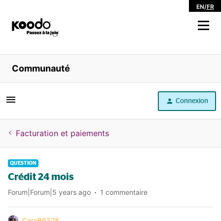
EN
/
FR
Magasiner
Communauté
Libre service
Connexion
Aide
Facturation et paiements
QUESTION
Crédit 24 mois
Forum|Forum|5 years ago
1 commentaire
CaroB6328