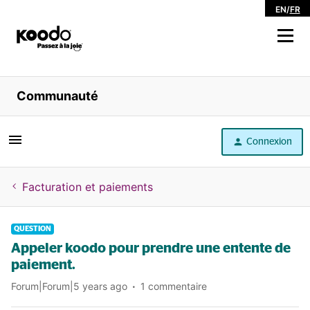
EN
/
FR
Magasiner
Communauté
Libre service
Connexion
Aide
Facturation et paiements
QUESTION
Appeler koodo pour prendre une entente de
paiement.
Forum|Forum|5 years ago
1 commentaire