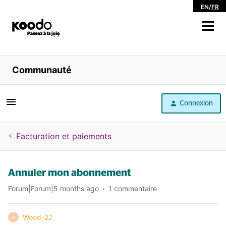
EN
/
FR
Magasiner
Communauté
Libre service
Connexion
Aide
Facturation et paiements
Annuler mon abonnement
Forum|Forum|5 months ago
1 commentaire
Wood-22
W