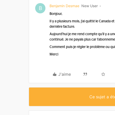
Benjamin Desmae
New User
B
Bonjour,
Il y a plusieurs mois, j'ai quitté le Cana
dernière facture.
Aujourd'hui je me rend compte qu'il y a u
continué. Je ne payais plus car l'abonneme
Comment puis-je régler le problème ou qui 
Merci
J'aime
Ce sujet a é