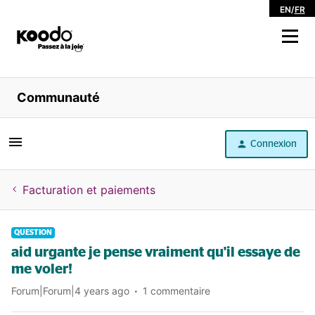
EN
/
FR
Magasiner
Communauté
Libre service
Connexion
Aide
Facturation et paiements
QUESTION
aid urgante je pense vraiment qu'il essaye de
me voler!
Forum|Forum|4 years ago
1 commentaire