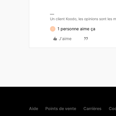
Un client Koodo, les opinions sont les m
1 personne aime ça
I
J'aime
Aide
Points de vente
Carrières
Cod