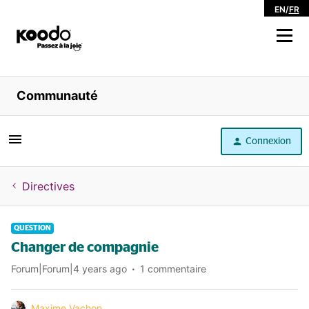
EN
/
FR
Magasiner
Communauté
Libre service
Connexion
Aide
Directives
QUESTION
Changer de compagnie
Forum|Forum|4 years ago
1 commentaire
Maxime Vachon