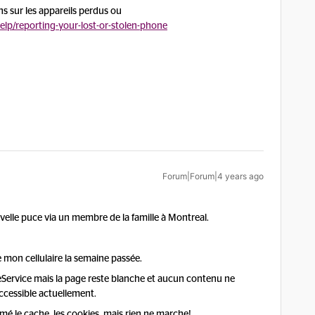
ns sur les appareils perdus ou
lp/reporting-your-lost-or-stolen-phone
Forum|Forum|4 years ago
elle puce via un membre de la famille à Montreal.
e mon cellulaire la semaine passée.
reService mais la page reste blanche et aucun contenu ne
accessible actuellement.
primé le cache, les cookies, mais rien ne marche!