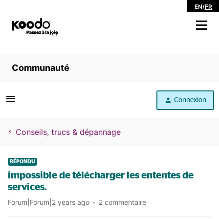
EN
/
FR
Magasiner
Communauté
Libre service
Connexion
Aide
Conseils, trucs & dépannage
RÉPONDU
impossible de télécharger les ententes de
services.
Forum|Forum|2 years ago
2 commentaire