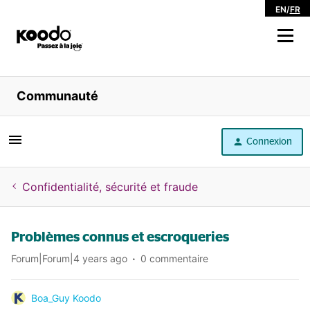
EN
/
FR
Magasiner
Communauté
Libre service
Connexion
Aide
Confidentialité, sécurité et fraude
Problèmes connus et escroqueries
Forum|Forum|4 years ago
0 commentaire
Boa_Guy Koodo