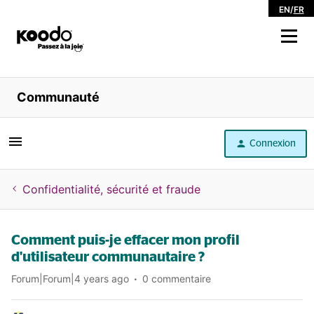
EN
/
FR
Magasiner
Communauté
Libre service
Connexion
Aide
Confidentialité, sécurité et fraude
Comment puis-je effacer mon profil
d'utilisateur communautaire ?
Forum|Forum|4 years ago
0 commentaire