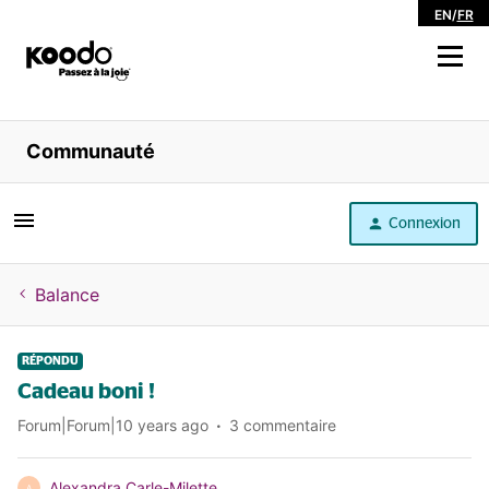
EN
/
FR
Magasiner
Communauté
Libre service
Connexion
Aide
Balance
RÉPONDU
Cadeau boni !
Forum|Forum|10 years ago
3 commentaire
Alexandra Carle-Milette
A