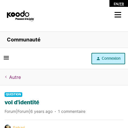
EN
/
FR
Magasiner
Communauté
Libre service
Connexion
Aide
Autre
QUESTION
vol d'identité
Forum|Forum|6 years ago
1 commentaire
Sebari