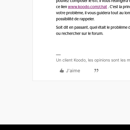
pouvez composer le 611, il vous redirigera 
ce lien
www.koodo.com/chat
. C'est la p
votre problème, il vous guidera tout au lon
possibilité de rappeler.
Soit dit en passant, quel était le problème
ou rechercher sur le forum.
Un client Koodo, les opinions sont les m
J'aime