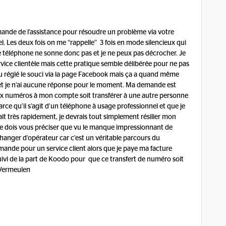
mande de l’assistance pour résoudre un problème via votre
 Les deux fois on me “rappelle” 3 fois en mode silencieux qui
e téléphone ne sonne donc pas et je ne peux pas décrocher. Je
rvice clientèle mais cette pratique semble délibérée pour ne pas
 pu réglé le souci via la page Facebook mais ça a quand même
e FB et je n’ai aucune réponse pour le moment. Ma demande est
ux numéros à mon compte soit transférer à une autre personne
parce qu’il s’agit d’un téléphone à usage professionnel et que je
 fait très rapidement, je devrais tout simplement résilier mon
Je dois vous préciser que vu le manque impressionnant de
changer d’opérateur car c’est un véritable parcours du
nde pour un service client alors que je paye ma facture
vi de la part de Koodo pour que ce transfert de numéro soit
 Vermeulen