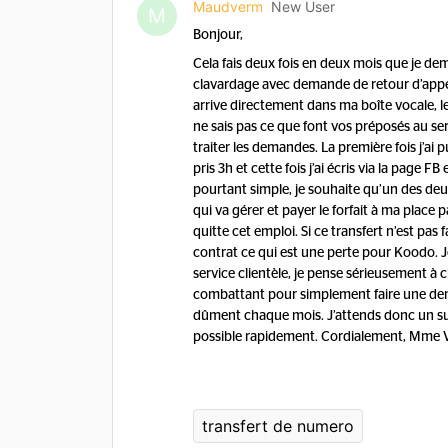
Maudverm
New User
M
Bonjour,
Cela fais deux fois en deux mois que je de
clavardage avec demande de retour d’appel.
arrive directement dans ma boîte vocale, l
ne sais pas ce que font vos préposés au se
traiter les demandes. La première fois j’ai
pris 3h et cette fois j’ai écris via la pag
pourtant simple, je souhaite qu’un des de
qui va gérer et payer le forfait à ma place 
quitte cet emploi. Si ce transfert n’est pas
contrat ce qui est une perte pour Koodo. 
service clientèle, je pense sérieusement à 
combattant pour simplement faire une dema
dûment chaque mois. J’attends donc un sui
possible rapidement. Cordialement, Mme
transfert de numero