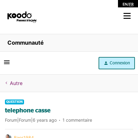
EN
/
FR
Magasiner
Communauté
Libre service
Connexion
Aide
Autre
QUESTION
telephone casse
Forum|Forum|6 years ago
1 commentaire
Bass1984