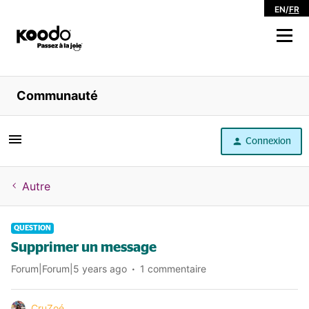
EN
/
FR
Magasiner
Communauté
Libre service
Connexion
Aide
Autre
QUESTION
Supprimer un message
Forum|Forum|5 years ago
1 commentaire
CruZoé