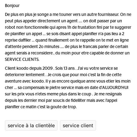
Bonjour
De plus en plus je songe a me touner vers un autre fournisseur. On ne
peut plus appeler directement un agent .... on doit passer par un
robot non fonctionnelle qui apres 1h de frustation fini par te suggerer
de planifier un appel ... se sois disant appel planifier n'a pas lieu a 2
reprise daffiler ... quand finallement on te rappelle on te met en ligne
d'attente pendent 2o minutes .... de plus le francais parler de certain
agent serais a reconsidere , du moin pour etre capable de donner un
SERVICE CLIENTS.
Client koodo depuis 2009 . Sois 13 ans . J'ai vu votre service se
deteriorrer lentement . Je crois que pour moi c'est la fin de cette
aventure avec koodo. Il y as encore quelque anne vous etier les moin
cher ... sa compensais le pietre service mais en date d'AUJOURD'HUI
sur les prix vous n'etes meme plus dans le coup . Je me resignais
depuis les dernier moi par soucis de fidelliter mais avec l'appel
planifier ce matin c'est la goute de trop.
service à la clientèle
service client