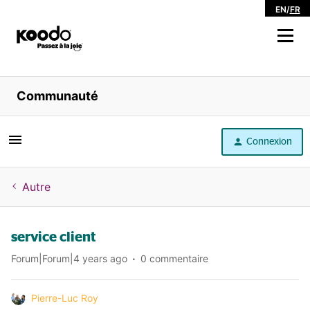
EN
/
FR
Magasiner
Communauté
Libre service
Connexion
Aide
Autre
service client
Forum|Forum|4 years ago
0 commentaire
Pierre-Luc Roy