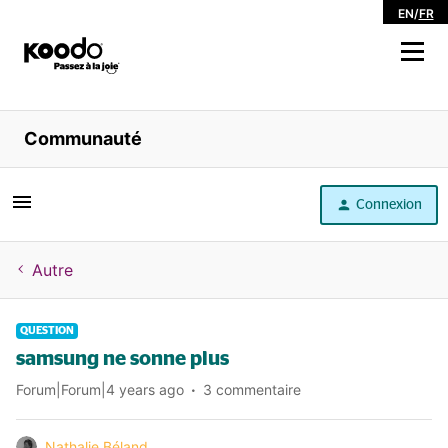
EN
/
FR
Magasiner
Communauté
Libre service
Connexion
Aide
Autre
QUESTION
samsung ne sonne plus
Forum|Forum|4 years ago
3 commentaire
Nathalie Béland