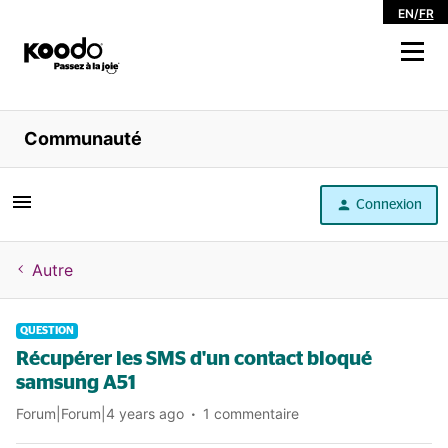
EN
/
FR
Magasiner
Communauté
Libre service
Connexion
Aide
Autre
QUESTION
Récupérer les SMS d'un contact bloqué
samsung A51
Forum|Forum|4 years ago
1 commentaire