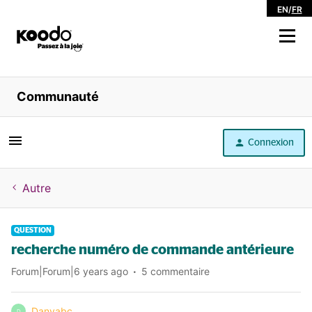
EN
/
FR
Magasiner
Communauté
Libre service
Connexion
Aide
Autre
QUESTION
recherche numéro de commande antérieure
Forum|Forum|6 years ago
5 commentaire
Danyabc
D