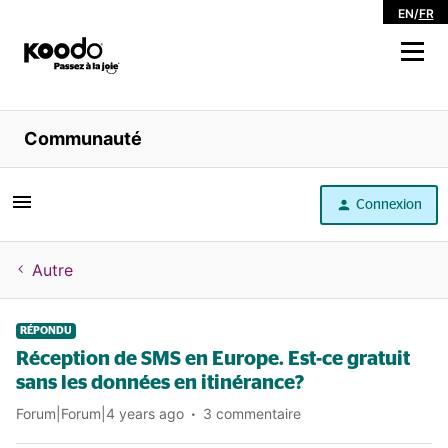
EN
/
FR
Magasiner
Communauté
Libre service
Connexion
Aide
Autre
RÉPONDU
Réception de SMS en Europe. Est-ce gratuit
sans les données en itinérance?
Forum|Forum|4 years ago
3 commentaire